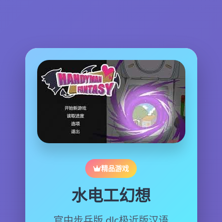
精品游戏
水电工幻想
官中步兵版,dlc极近版汉语