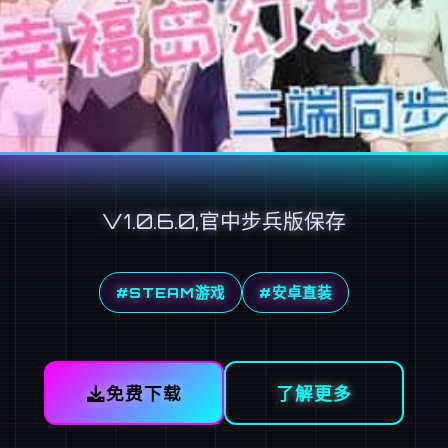
V1.0.6.0,官中步兵版保存
#STEAM游戏
#安卓直装
免费下载
了解更多