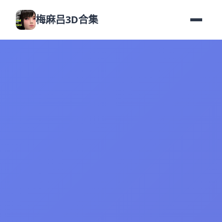
梅麻吕3D合集