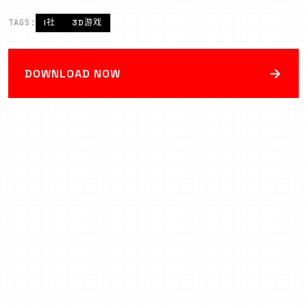
TAGS:
I社
3D游戏
→
DOWNLOAD NOW