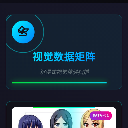
📇
视觉数据矩阵
沉浸式视觉体验扫描
DATA-01