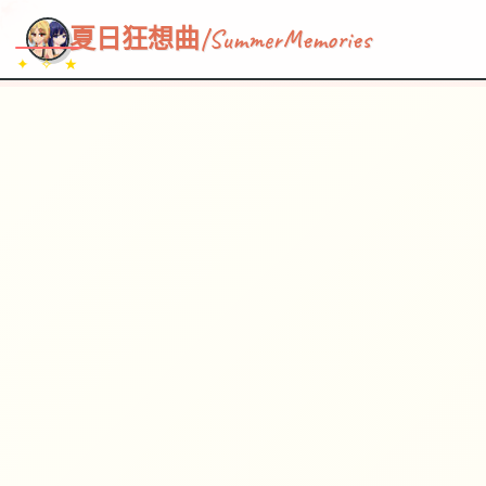
~~~
★
♡
✦
✧
♥
~
→
↗
夏日狂想曲|SummerMemories
✦ ✧ ★