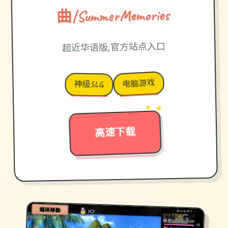
曲|SummerMemories
超近华语版,官方站点入口
电脑游戏
神级SLG
→
✦ ★
高速下载