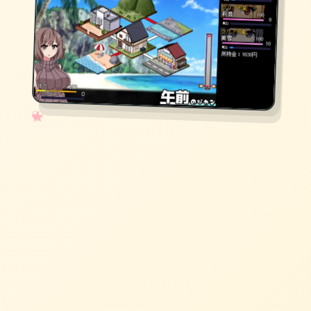
✧
♡
★
♥