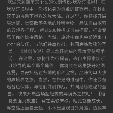
欢迎来到简单又个性的仗剑传说-坎斯汀境界！ 在
坎斯汀境界中，你将化身为勇敢的征程者，在杖剑
双子的协助下拯救这片大陆。在这里，你将拨开层
层迷雾，觉察散落各地的珍稀宝物，品味自由探索
的异境界征程。 超过200种招式自由搭配，打造专
属于你的比拼风格。当然，旅途中你也会邂逅来自
各地的伙伴，与他们并肩作战，共同磨练隐秘的圣
兽。 《杖剑传说》是二款怪简单的异境界征程手
游。 在这里，你将作为征程者，去自由探索坎斯
汀境界的单个那个角落。 你将会在这里拨开地图
迷雾，寻得掉落在各地的珍稀宝物，品味简单爽快
的异境界之旅。当然，在旅途的过程中，你还会邂
逅各色伙伴，与他们并肩作战，共同磨练隐秘的圣
兽。 快来开启壹场超轻爽的异境界之旅吧！ 【睡
觉变强真放置】 窝在柔软床榻，睡觉就能成长。
浮空岛上坐看云起，小木屋里观日升月落，边数羊