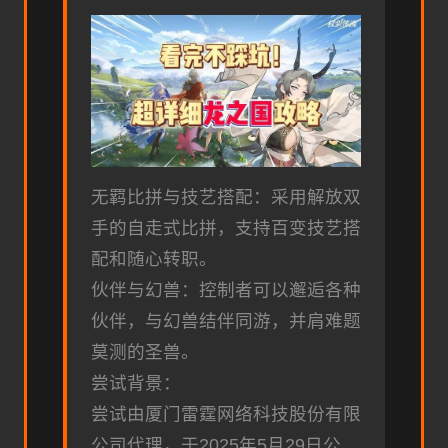
无羁比拼与技艺搭配：采用解放双
手的自走式比拼，支持百变技艺搭
配和随心转职。
伙伴与幻兽：控制者可以邂逅各种
伙伴，与幻兽结伴同游，并肩难题
莫测的圣兽。
尝试背景：
尝试由厦门雷霆网络科技股份有限
公司代理，于2025年5月29日公