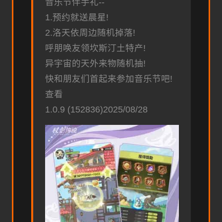
音乐节伴手礼--
1.预约就送晨星!
2.洛天依周边随机掉落!
呼朋唤友领坎斯汀土特产!
异宇宙的天外来物随机抽!
快和朋友们首起来参加音乐节吧!
查看
1.0.9 (152836)2025/08/28