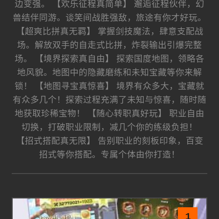
边变强。 【欢乐征程真简单】 邂逅征程伙伴，幻
兽结伴同游。谈笑间战胜强敌，旅途有你才好玩。
【超爽比拼真无羁】 掌握剑技魔法，肆意支配战
场。解放双手的自走式比拼，炸裂输出引爆完整
场。 【境界探索真自由】 探索国度地图，领略各
地风貌。地图中的隐藏磨练和未知宝藏等你来解
锁！ 【地图寻宝真惊喜】 境界有众多大，宝藏就
有众多几个！探索过程充满了未知与惊喜，随时随
地获取珍稀宝物！ 【随心转职真好玩】 职业自由
切换，打破职业限制，减几个你的练级负担！
【招式搭配真无限】 告别职业的刻板印象，百变
招式等你搭配。专属个体由你打造！
1