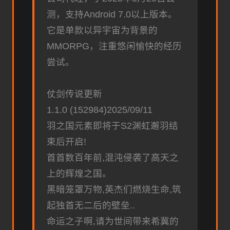
测，支持Android 7.0以上版本。
它是单款以异宇宙为背景的
MMORPG，注重悠闲愉快的经历
尝试。
仗剑传说更新
1.1.0 (152984)2025/09/11
羽之国元素即将于S2渊虹邂羽结
束后开启!
首首数百年前,混沌侵袭了高天之
上的辉煌之国。
黑暗笼罩万物,英杰们燃烧生命,筑
起独首无二后的壁垒..
命运之子啊,请为世间带来希冀的