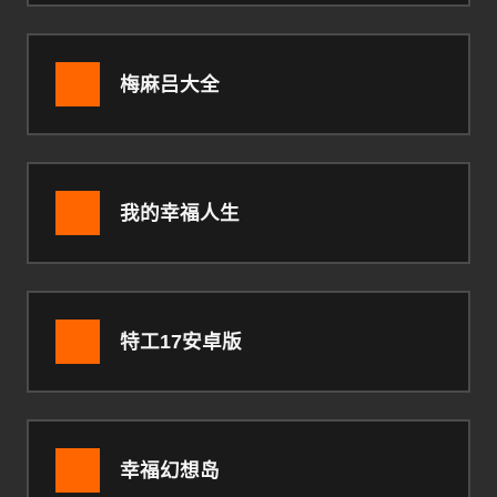
梅麻吕大全
我的幸福人生
特工17安卓版
幸福幻想岛