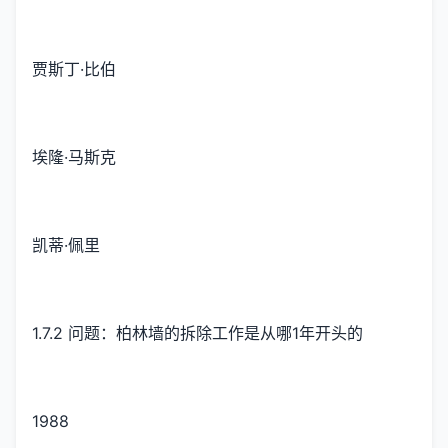
贾斯丁·比伯
埃隆·马斯克
凯蒂·佩里
1.7.2 问题：柏林墙的拆除工作是从哪1年开头的
1988