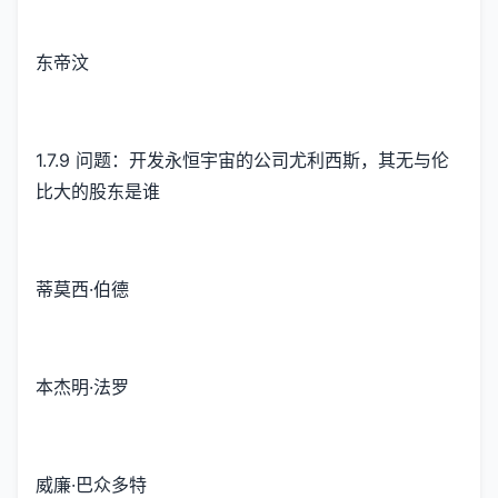
东帝汶
1.7.9 问题：开发永恒宇宙的公司尤利西斯，其无与伦
比大的股东是谁
蒂莫西·伯德
本杰明·法罗
威廉·巴众多特