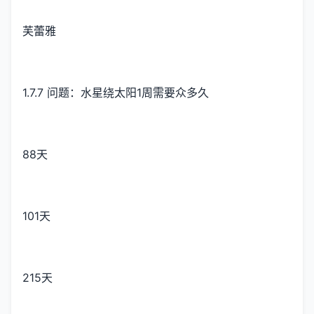
芙蕾雅
1.7.7 问题：水星绕太阳1周需要众多久
88天
101天
215天