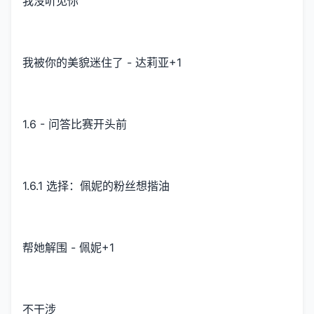
我没听见你
我被你的美貌迷住了 - 达莉亚+1
1.6 - 问答比赛开头前
1.6.1 选择：佩妮的粉丝想揩油
帮她解围 - 佩妮+1
不干涉