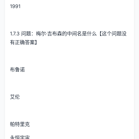
1991
1.7.3 问题：梅尔·吉布森的中间名是什么【这个问题没
有正确答案】
布鲁诺
艾伦
帕特里克
永恒宇宙