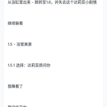
从浴缸里出来 - 跳转至1.6，并失去这个达莉亚小剧情
继续躲着
1.5 - 浴室美景
1.5.1 选择：达莉亚质问你
我睡着了