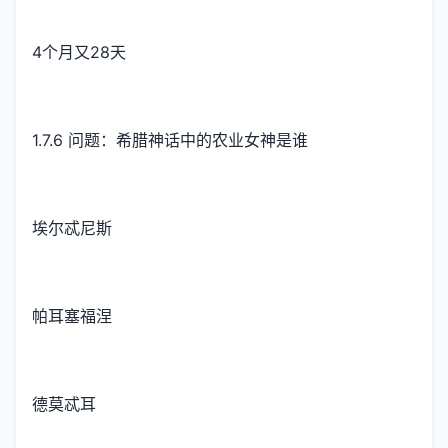
4个月又28天
1.7.6 问题：希腊神话中的农业女神是谁
埃尔忒尼斯
帕耳塞福涅
德莫忒耳