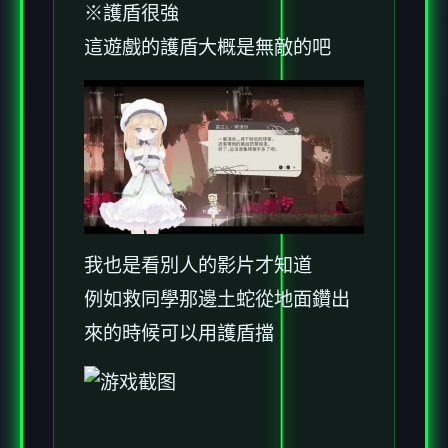
※護盾很強
這遊戲的護盾大概是無敵的吧
我也是看別人的影片才知道
例如救同學那邊土蛇從地面鑽出
來的時候可以用護盾擋