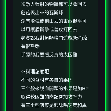
※敵人發射的物體都可以彈回去
蘑菇丟出來的瓦斯球
還有飛彈或劍山丟的東西似乎可
以用護盾衝擊或普攻打回去
老實說我對這類格鬥遊戲(咦?)沒
有很熟悉
手殘的我要盾反真的太困難
※料理怎麼配
不同的食材有各自的乘區
三个般來說血開頭的水果是加HP
取得較困難的肉類會加攻擊力
有三个些蔬菜是跟詠唱速度和異