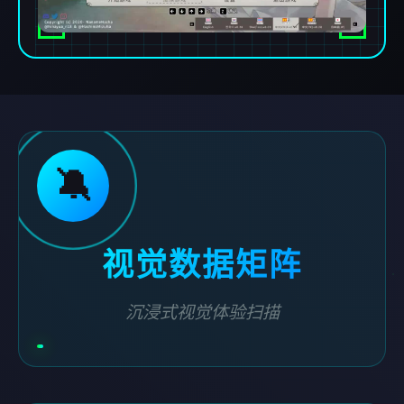
🔕
视觉数据矩阵
沉浸式视觉体验扫描