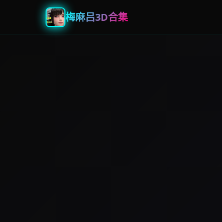
梅麻吕3D合集