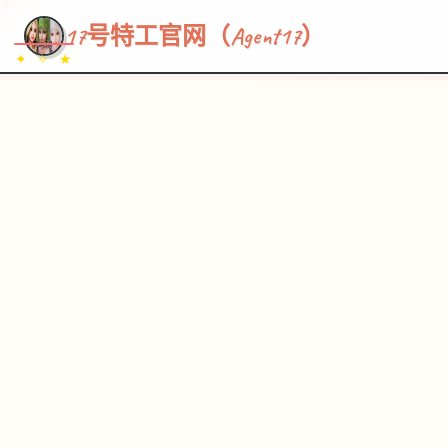
~~~
★
♡
✦
✧
♥
~
→
↗
17号特工官网（Agent17）
✦ ✧ ★