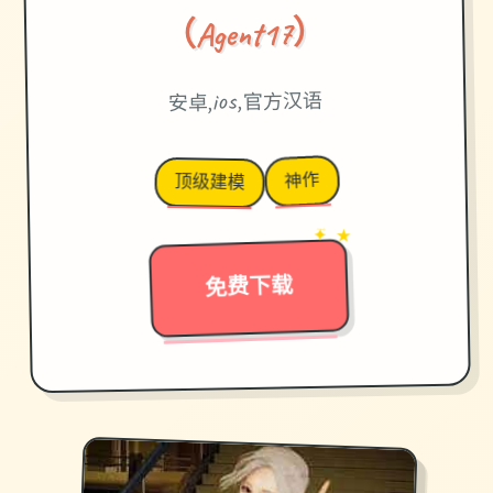
（Agent17）
安卓,ios,官方汉语
神作
顶级建模
✦ ★
→
免费下载