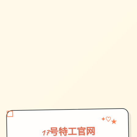
✦
♡
★
17号特工官网