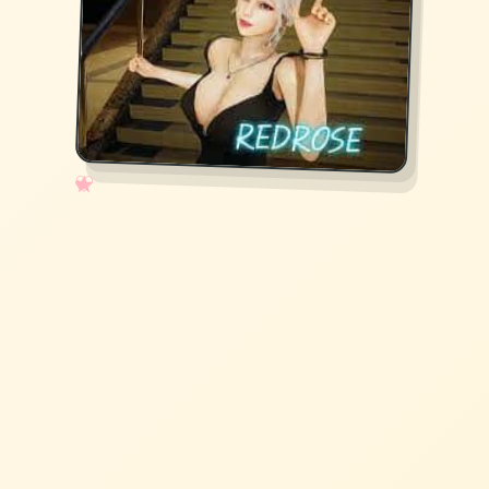
✧
♡
★
♥