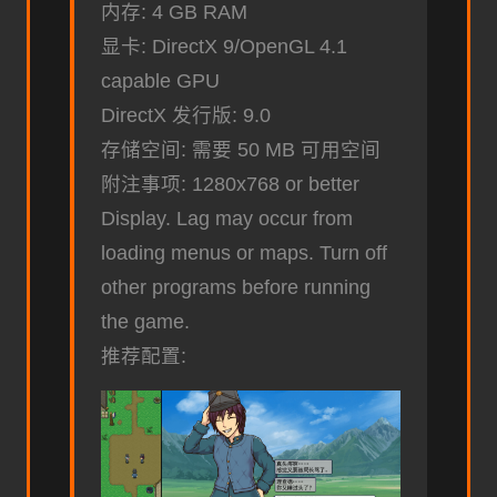
内存: 4 GB RAM
显卡: DirectX 9/OpenGL 4.1
capable GPU
DirectX 发行版: 9.0
存储空间: 需要 50 MB 可用空间
附注事项: 1280x768 or better
Display. Lag may occur from
loading menus or maps. Turn off
other programs before running
the game.
推荐配置: