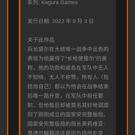
系列: Kagura Games
发行日期: 2022 年 9 月 3 日
关于此作品
兵长提尔在大统唯一战争中出色的
表现为他赢得了“长枪使提尔”的美
称，他的功勋和威名在军队中无人
不知晓，无人不称赞。所有人（包
括他自己）都以为他会在战争结束
后唯一路升官，在军队中担任要
职，但他极后却被莫名其妙地调度
到了刚刚成立的国家安完整版局。
国家安完整版局的局长奥莉维亚·
里德尔解释说这是因为场所在变