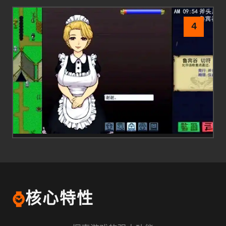
4
⌚
核心特性